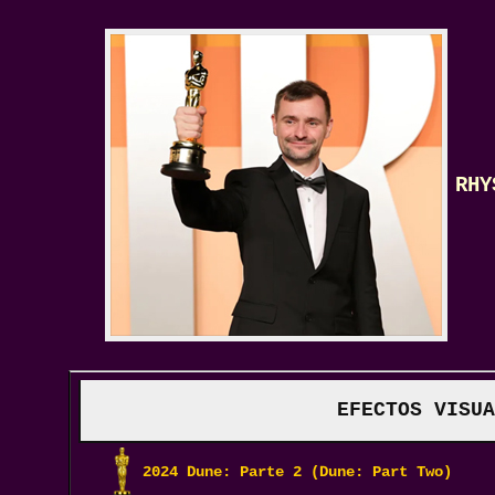
RHY
EFECTOS VISUA
2024 Dune: Parte 2 (Dune: Part Two) 