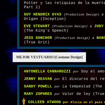
Potter y las reliquias de la muert
Part 1)
GUY HENDRIX DYAS
(Production Design)
&
Origen (Inception)
EVE STEWART
JUDY
(Production Design)
&
(The King’s Speech)
JESS GONCHOR
NAN
(Production Design)
&
(True Grit)
MEJOR VESTUARIO [Costume Design]
ANTONELLA CANNAROZZI
Soy el amo
por
JENNY BEAVAN
El discurso del re
por
SANDY POWELL
La tempestad (The 
por
MARY ZOPHRES
Valor de ley (True
por
COLLEEN ATWOOD
por Alicia en el país d