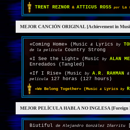
TRENT REZNOR
ATTICUS ROSS
&
La r
por
MEJOR CANCIÓN ORIGINAL [Achievement in Music Wri
«Coming Home» (Music
Lyrics
TO
&
by
Country Strong
de la película
«I See the Light» (Music
ALAN ME
by
Enredados (Tangled)
«If I Rise» (Music
A.R. RAHMAN
by
&
127 horas (127 hours)
película
R
«We Belong Together» (Music
Lyrics
&
by
MEJOR PELÍCULA HABLA NO INGLESA [Foreign F
Biutiful
[
de Alejandro González Iñarritu