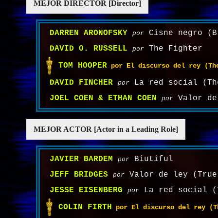
MEJOR DIRECTOR [Director]
DARREN ARONOFSKY
Cisne negro (B
por
DAVID O. RUSSELL
The Fighter
por
TOM HOOPER
por El discurso del rey (Th
DAVID FINCHER
La red social (Th
por
JOEL COEN & ETHAN COEN
Valor de
por
MEJOR ACTOR [Actor in a Leading Role]
JAVIER BARDEM
Biutiful
por
JEFF BRIDGES
Valor de ley (True
por
JESSE EISENBERG
La red social (
por
COLIN FIRTH
por El discurso del rey (T