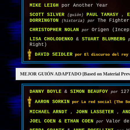
MIKE LEIGH
por Another Year
SCOTT SILVER
PAUL TAMASY
,
E
(guión)
DORRINGTON
The Fighter
(historia)
por
CHRISTOPHER NOLAN
Origen (Incep
por
LISA CHOLODENKO
&
STUART BLUMBERG
Right)
DAVID SEIDLER
por El discurso del rey 
MEJOR GUIÓN ADAPTADO [Based on Material Previou
DANNY BOYLE
&
SIMON BEAUFOY
127 
por
AARON SORKIN
por La red social (The So
MICHAEL ARNDT
,
JOHN LASSETER
,
AN
JOEL COEN & ETHAN COEN
Valor de
por