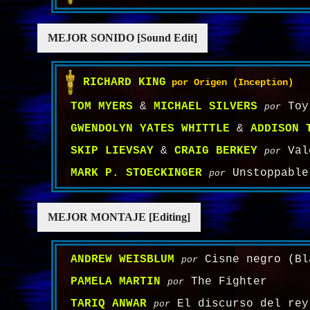
MEJOR SONIDO [Sound Edit]
RICHARD KING
por Origen (Inception)
TOM MYERS
&
MICHAEL SILVERS
Toy
por
GWENDOLYN YATES WHITTLE
&
ADDISON 
SKIP LIEVSAY
&
CRAIG BERKEY
Valo
por
MARK P. STOECKINGER
Unstoppable
por
MEJOR MONTAJE [Editing]
ANDREW WEISBLUM
Cisne negro (Bl
por
PAMELA MARTIN
The Fighter
por
TARIQ ANWAR
El discurso del rey
por