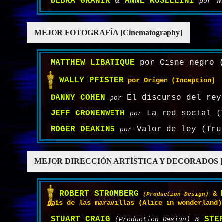
DEBRA GRANIK
&
ANNE ROSELLINI
Wi
por
MEJOR FOTOGRAFÍA [Cinematography]
MATTHEW LIBATIQUE
por Cisne negro 
WALLY PFISTER
por Origen (Inception)
DANNY COHEN
El discurso del rey
por
JEFF CRONENWETH
La red social (
por
ROGER DEAKINS
Valor de ley (Tru
por
MEJOR DIRECCIÓN ARTÍSTICA Y DECORADOS [Ar
ROBERT STROMBERG
&
(Production Design)
país de las maravillas (Alice in wonderland)
STUART CRAIG
STE
(Production Design)
&