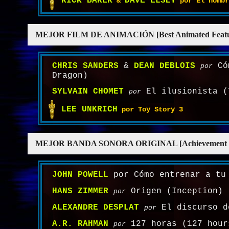
RICK BAKER
DAVE ELSEY
&
por El hombr
MEJOR FILM DE ANIMACIÓN [Best Animated Feature
CHRIS SANDERS
&
DEAN DEBLOIS
Cóm
por
Dragon)
SYLVAIN CHOMET
El ilusionista (
por
LEE UNKRICH
por Toy Story 3
MEJOR BANDA SONORA ORIGINAL [Achievement in Musi
JOHN POWELL
por Cómo entrenar a tu 
HANS ZIMMER
Origen (Inception)
por
ALEXANDRE DESPLAT
El discurso d
por
A.R. RAHMAN
127 horas (127 hour
por