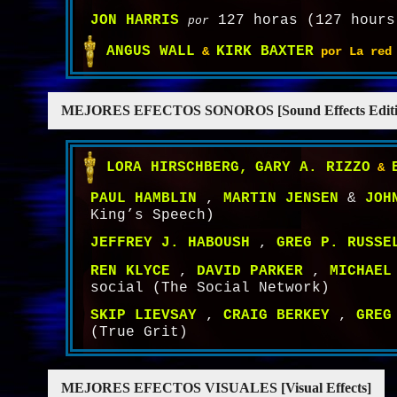
JON HARRIS
127 horas (127 hours
por
ANGUS WALL
KIRK BAXTER
&
por La red 
MEJORES EFECTOS SONOROS [Sound Effects Editin
LORA HIRSCHBERG,
GARY A. RIZZO
&
PAUL HAMBLIN
,
MARTIN JENSEN
&
JOH
King’s Speech)
JEFFREY J. HABOUSH
,
GREG P. RUSSE
REN KLYCE
,
DAVID PARKER
,
MICHAEL
social (The Social Network)
SKIP LIEVSAY
,
CRAIG BERKEY
,
GREG
(True Grit)
MEJORES EFECTOS VISUALES [Visual Effects]