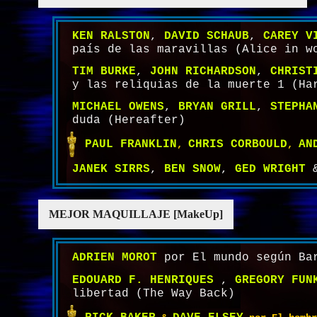
KEN RALSTON
,
DAVID SCHAUB
,
CAREY V
país de las maravillas (Alice in w
TIM BURKE
,
JOHN RICHARDSON
,
CHRIST
y las reliquias de la muerte 1 (Ha
MICHAEL OWENS
,
BRYAN GRILL
,
STEPHA
duda (Hereafter)
PAUL FRANKLIN
CHRIS CORBOULD
AN
,
,
JANEK SIRRS
,
BEN SNOW
,
GED WRIGHT
MEJOR MAQUILLAJE [MakeUp]
ADRIEN MOROT
por El mundo según Bar
EDOUARD F. HENRIQUES
,
GREGORY FUN
libertad (The Way Back)